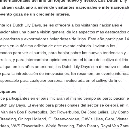
 internacionales del lirio un toque nuevo y fresco. Los Dutch Lily
 atraen cada año a miles de visitantes nacionales e internacional
 evento goza de un creciente interés.
te los Dutch Lily Days, se les ofrecerá a los visitantes nacionales e
nacionales una buena visión general de los aspectos más destacados 
ejoradores y exportadores holandeses de lirios. Este año participan 14
sas en la décima edición de este evento colorido. Invitan a los
esados para ver el surtido, para hablar sobre las nuevas tendencias y
rollos, y para intercambiar opiniones sobre el futuro del cultivo del lirio
ual que en los años anteriores, los Dutch Lily Days son de nuevo el teló
 para la introducción de innovaciones. En resumen, un evento interes
ispensable para cualquier persona involucrada en el cultivo de lirio.
icipantes
ce participantes en el país iniciarán al mismo tiempo su participación 
utch Lily Days. El evento para profesionales del sector se celebra en P.
 Van den Bos Flowerbulbs, Bot Flowerbulbs, De Jong Lelies, Lily Comp
reeding, Onings Holland, C. Steenvoorden, GAV’s Lilies, Gebr. Vletter
Haan, VWS Flowerbulbs, World Breeding, Zabo Plant y Royal Van Zant