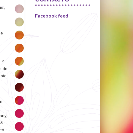
es,
Facebook feed
de
. Y
n de
ante
en
any,
 &
en.