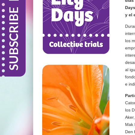
días
Days
SUBSCRIBE
y el
Duran
inter
los m
empre
inter
desar
al ig
fondo
e ind
Part
Cator
los D
Aker,
Mak B
Den 