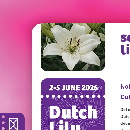
Not
Dut
Del 
Dutc
déci