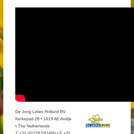
De Jong Lelies Holland BV
Kerkepad 28 • 1619 AE Andijk
• The Netherlands
T +31 (0)228 591400 • F +31