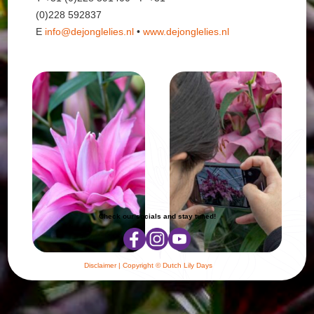
(0)228 592837
E
info@dejonglelies.nl
•
www.dejonglelies.nl
Check our socials and stay tuned!
Disclaimer
| Copyright © Dutch Lily Days
Cookie settings
|
Privacy policy