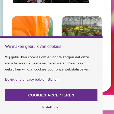
Wij maken gebruik van cookies
Wij gebruiken cookies om ervoor te zorgen dat onze
website voor de bezoeker beter werkt. Daarnaast
gebruiken wij o.a. cookies voor onze webstatistieken.
Check our socials and stay tuned!
Bekijk ons privacy beleid
|
Sluiten
Disclaimer
| Copyright © Dutch Lily Days
Cookie settings
|
Privacy policy
COOKIES ACCEPTEREN
Instellingen