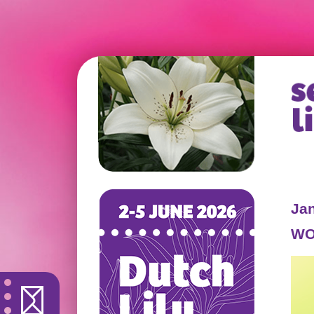
Jan
WO