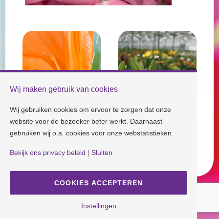
Wij maken gebruik van cookies
Wij gebruiken cookies om ervoor te zorgen dat onze
website voor de bezoeker beter werkt. Daarnaast
gebruiken wij o.a. cookies voor onze webstatistieken.
Check our socials and stay tuned!
Bekijk ons privacy beleid
|
Sluiten
Disclaimer
| Copyright © Dutch Lily Days
Cookie settings
|
Privacy policy
COOKIES ACCEPTEREN
Instellingen