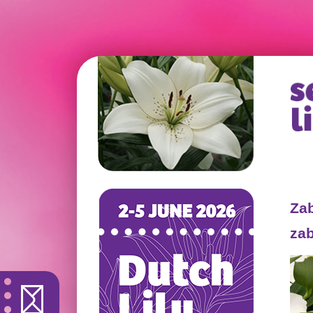
Zab
za