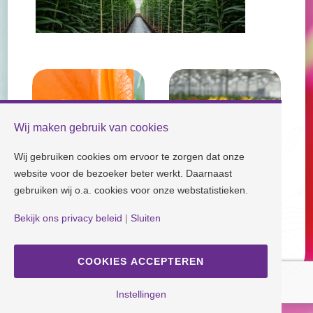
Wij maken gebruik van cookies
Wij gebruiken cookies om ervoor te zorgen dat onze
website voor de bezoeker beter werkt. Daarnaast
gebruiken wij o.a. cookies voor onze webstatistieken.
Check our socials and stay tuned!
Bekijk ons privacy beleid
|
Sluiten
COOKIES ACCEPTEREN
Disclaimer
| Copyright © Dutch Lily Days
Cookie settings
|
Privacy policy
Instellingen