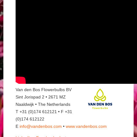
Van den Bos Flowerbulbs BV
Sint Jorispad 2 • 2671 MZ
Naaldwijk • The Netherlands
T +31 (0)174 612121 • F +31
(0)174 612122
E
info@vandenbos.com
•
www.vandenbos.com