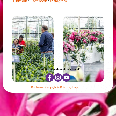
LinkedIn
•
Facebook
•
Instagram
Check our socials and stay tuned!
Disclaimer
| Copyright © Dutch Lily Days
Cookie settings
|
Privacy policy