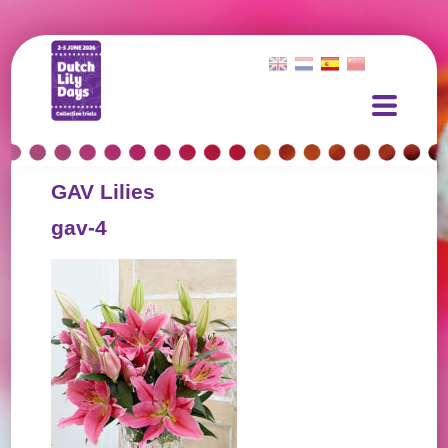
GAV Lilies
gav-4