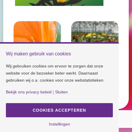
Wij maken gebruik van cookies
Wij gebruiken cookies om ervoor te zorgen dat onze
website voor de bezoeker beter werkt. Daarnaast
gebruiken wij o.a. cookies voor onze webstatistieken.
Check our socials and stay tuned!
Bekijk ons privacy beleid
|
Sluiten
Disclaimer
| Copyright © Dutch Lily Days
Cookie settings
|
Privacy policy
COOKIES ACCEPTEREN
Instellingen