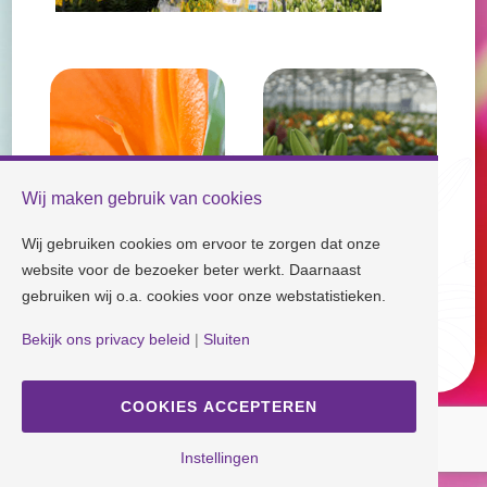
Wij maken gebruik van cookies
Wij gebruiken cookies om ervoor te zorgen dat onze
website voor de bezoeker beter werkt. Daarnaast
gebruiken wij o.a. cookies voor onze webstatistieken.
Check our socials and stay tuned!
Bekijk ons privacy beleid
|
Sluiten
Disclaimer
| Copyright © Dutch Lily Days
Cookie settings
|
Privacy policy
COOKIES ACCEPTEREN
Instellingen