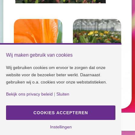
Wij maken gebruik van cookies
Wij gebruiken cookies om ervoor te zorgen dat onze
website voor de bezoeker beter werkt. Daarnaast
gebruiken wij o.a. cookies voor onze webstatistieken.
Check our socials and stay tuned!
Bekijk ons privacy beleid
|
Sluiten
Disclaimer
| Copyright © Dutch Lily Days
Cookie settings
|
Privacy policy
COOKIES ACCEPTEREN
Instellingen