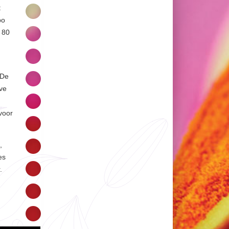
t
po
 80
 De
ve
voor
,
es
.