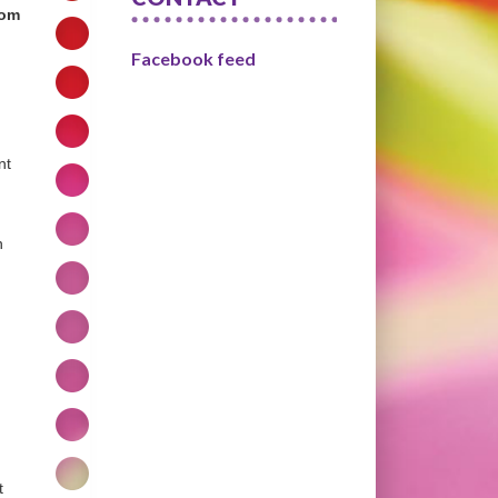
 om
Facebook feed
nt
n
t