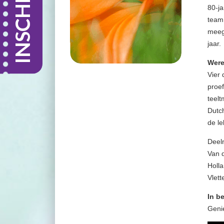
80-ja
team
meege
jaar.
Were
Vier 
proef
teel
Dutch
de le
Deeln
Van 
Holla
Vlet
In b
Genie