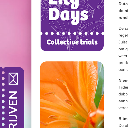
Dutc
de n
rond
De se
regel
Juis
om ge
weerb
produ
een c
Nieu
Tijde
INSCHRIJVEN
dubbe
aanbo
vered
Ritm
De of