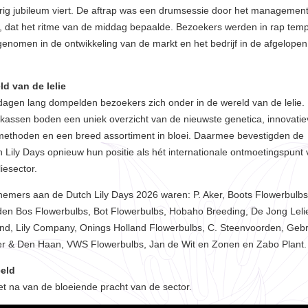
rig jubileum viert. De aftrap was een drumsessie door het managemen
, dat het ritme van de middag bepaalde. Bezoekers werden in rap tem
nomen in de ontwikkeling van de markt en het bedrijf in de afgelopen
ld van de lelie
dagen lang dompelden bezoekers zich onder in de wereld van de lelie.
kassen boden een uniek overzicht van de nieuwste genetica, innovatie
tmethoden en een breed assortiment in bloei. Daarmee bevestigden de
 Lily Days opnieuw hun positie als hét internationale ontmoetingspunt 
liesector.
emers aan de Dutch Lily Days 2026 waren: P. Aker, Boots Flowerbulbs
den Bos Flowerbulbs, Bot Flowerbulbs, Hobaho Breeding, De Jong Leli
nd, Lily Company, Onings Holland Flowerbulbs, C. Steenvoorden, Gebr
ter & Den Haan, VWS Flowerbulbs, Jan de Wit en Zonen en Zabo Plant.
eeld
t na van de bloeiende pracht van de sector.