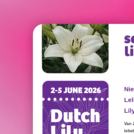
Ni
Lel
Lil
Van 
leli