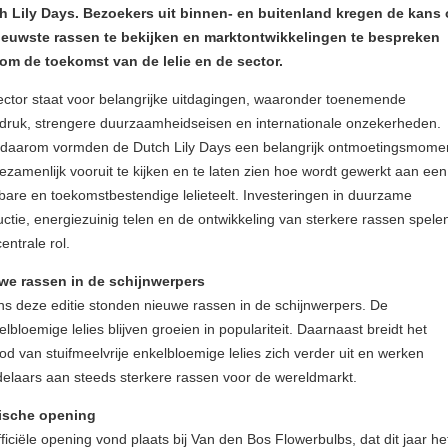
h Lily Days. Bezoekers uit binnen- en buitenland kregen de kans
ieuwste rassen te bekijken en marktontwikkelingen te bespreken
om de toekomst van de lelie en de sector.
ctor staat voor belangrijke uitdagingen, waaronder toenemende
druk, strengere duurzaamheidseisen en internationale onzekerheden.
t daarom vormden de Dutch Lily Days een belangrijk ontmoetingsmome
zamenlijk vooruit te kijken en te laten zien hoe wordt gewerkt aan een
are en toekomstbestendige lelieteelt. Investeringen in duurzame
ctie, energiezuinig telen en de ontwikkeling van sterkere rassen spele
entrale rol.
we rassen in de schijnwerpers
ns deze editie stonden nieuwe rassen in de schijnwerpers. De
lbloemige lelies blijven groeien in populariteit. Daarnaast breidt het
d van stuifmeelvrije enkelbloemige lelies zich verder uit en werken
elaars aan steeds sterkere rassen voor de wereldmarkt.
ische opening
ficiële opening vond plaats bij Van den Bos Flowerbulbs, dat dit jaar he