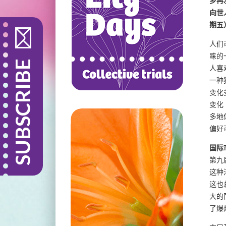
乡再
向世
期五
人们
睐的
SUBSCRIBE
人喜
一种
变化
变化
多地
偏好
国际
第九
这种
这也
大的
了爆