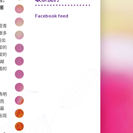
台，
星
Facebook feed
受青
很多
造出
型的
型的
越
面的
表明
而
最
出现