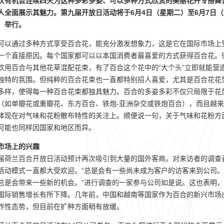
次有机会连续四天为这种多彩多姿、可以多种方式欣赏的美丽花卉专搭舞
人全面展示其魅力。第九届开放日活动将于6月4日（星期二）至6月7日（
）举行。
可以通过多种方式享受百合花，能充分激发想象力，这是它在国际市场上
一个直接原因。每个国家都可以以本国消费者最喜爱的方式获得百合花。
欢用百合与其他花草混配花束，有了百合这个花中的“大个头”立即就能营
独特的氛围。但纯粹的百合花束也一直都特别招人喜爱，尤其是百合花花
多样，使得每一种百合花束都独具魅力。百合的多姿多彩不仅只局限于花
（如单瓣花或重瓣花、东方百合、铁炮-亚洲杂交或铁炮百合），而且越来
体现在对气味和花粉散布特性的关注上。顺便说一句，关于气味和花粉方
可能也同样因国家和地区而异。
市场上的兴趣
届荷兰百合开放日活动预计再次吸引到大量的国外客商。对来访者的调查
活动模式一直都大受欢迎。“总是会有一些尚未成为客户的访客来到公司。
总是会带来一些新的机会。”进行调查的一家参与公司如是说。这也表明，
国际销售增长有所下降。几年前，中国和越南等国家作为百合的新兴市场
炸性态势，但目前在扩种方面稍有放缓。