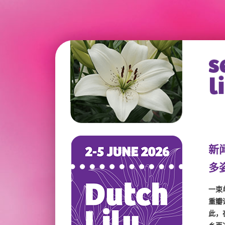
新
多
一束
重瓣
此，