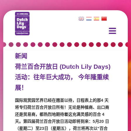
新闻
荷兰百合开放日 (Dutch Lily Days)
活动：往年巨大成功， 今年隆重续
展！
国际观赏园艺界已经在翘首以待，日程表上的那4 天
将专归荷兰百合开放日所有！无论是种植商、出口商
还是贸易商，都热烈地期待着这充满灵感的百合 4
天。第四届荷兰百合开放日活动即将到来：5月20 日
（星期二）至23日（星期五），荷兰将再次以“百合