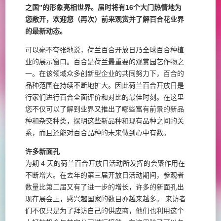
之国”的形象亮相世界。届时将有16个大门热情地为
您敞开，欢迎您（再次）前来观赏并了解百合花业界
的最新动态。
可以毫不夸张地说，荷兰百合开放日乃全球百合种植
业的展示窗口。百合是荷兰最重要的观赏园艺作物之
一。在该领域众多创新型企业的共同努力下，百合的
品种范围在持续不断地扩大。因此荷兰百合开放日是
行家们进行百合全面评价和对比的最佳时刻。在这里
您不仅可以了解到业界又推出了哪些富有前景的新品
种和杂交种类，探明这些新品种和现有品种之间的关
系，而且还能对百合品种的未来做到心中有数。
许多新面孔
为期 4 天的荷兰百合开放日活动所发挥的会聚作用在
不断增大。在去年的第三届开放日活动期间，参观者
数量比第二届又有了进一步的增长，许多的新面孔出
现在展会上，感兴趣国家的数目亦越来越多。 来访者
们不仅只是为了拜访自己的供应商，他们也利用这个