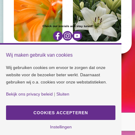
Check our socials and stay tuned!
Disclaimer
| Copyright © Dutch Lily Days
Cookie instellingen
|
Privacy beleid
Wij maken gebruik van cookies
Ontwerp en Realisatie
ANIQ Projectorganisatie
Wij gebruiken cookies om ervoor te zorgen dat onze
website voor de bezoeker beter werkt. Daarnaast
gebruiken wij o.a. cookies voor onze webstatistieken.
Bekijk ons privacy beleid
|
Sluiten
COOKIES ACCEPTEREN
Instellingen