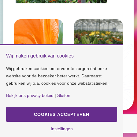
Wij maken gebruik van cookies
Wij gebruiken cookies om ervoor te zorgen dat onze
website voor de bezoeker beter werkt. Daarnaast
gebruiken wij o.a. cookies voor onze webstatistieken.
Check our socials and stay tuned!
Bekijk ons privacy beleid
|
Sluiten
Disclaimer
| Copyright © Dutch Lily Days
Cookie instellingen
|
Privacy beleid
COOKIES ACCEPTEREN
Ontwerp en Realisatie
ANIQ Projectorganisatie
Instellingen