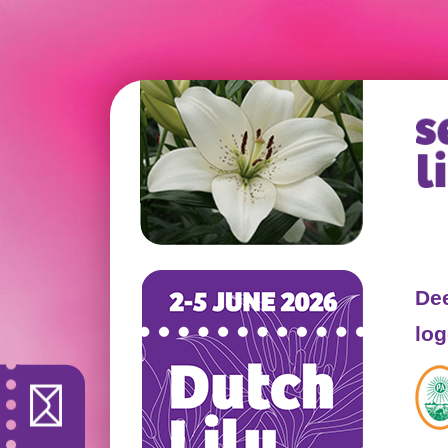
De
log