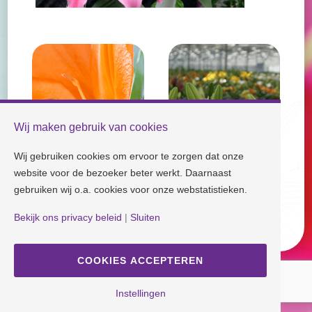
Wij maken gebruik van cookies
Wij gebruiken cookies om ervoor te zorgen dat onze
website voor de bezoeker beter werkt. Daarnaast
gebruiken wij o.a. cookies voor onze webstatistieken.
Check our socials and stay tuned!
Bekijk ons privacy beleid
|
Sluiten
Disclaimer
| Copyright © Dutch Lily Days
Cookie instellingen
|
Privacy beleid
COOKIES ACCEPTEREN
Ontwerp en Realisatie
ANIQ Projectorganisatie
Instellingen