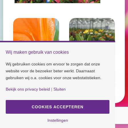
Wij maken gebruik van cookies
Wij gebruiken cookies om ervoor te zorgen dat onze
website voor de bezoeker beter werkt. Daarnaast
gebruiken wij o.a. cookies voor onze webstatistieken.
Check our socials and stay tuned!
Bekijk ons privacy beleid
|
Sluiten
Disclaimer
| Copyright © Dutch Lily Days
Cookie settings
|
Privacy policy
COOKIES ACCEPTEREN
Instellingen