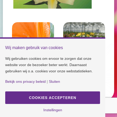
Wij maken gebruik van cookies
Wij gebruiken cookies om ervoor te zorgen dat onze
website voor de bezoeker beter werkt. Daarnaast
gebruiken wij o.a. cookies voor onze webstatistieken.
Check our socials and stay tuned!
Bekijk ons privacy beleid
|
Sluiten
Disclaimer
| Copyright © Dutch Lily Days
COOKIES ACCEPTEREN
Cookie settings
|
Privacy policy
Instellingen