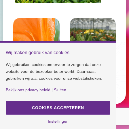
Wij maken gebruik van cookies
Wij gebruiken cookies om ervoor te zorgen dat onze
website voor de bezoeker beter werkt. Daarnaast
gebruiken wij o.a. cookies voor onze webstatistieken.
Check our socials and stay tuned!
Bekijk ons privacy beleid
|
Sluiten
Disclaimer
| Copyright © Dutch Lily Days
Cookie settings
|
Privacy policy
COOKIES ACCEPTEREN
Instellingen