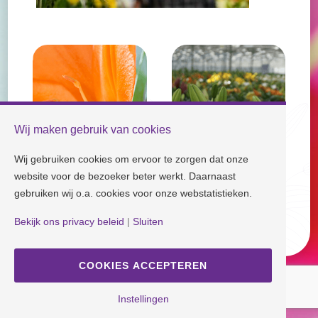
Wij maken gebruik van cookies
Wij gebruiken cookies om ervoor te zorgen dat onze
website voor de bezoeker beter werkt. Daarnaast
gebruiken wij o.a. cookies voor onze webstatistieken.
Check our socials and stay tuned!
Bekijk ons privacy beleid
|
Sluiten
Disclaimer
| Copyright © Dutch Lily Days
Cookie settings
|
Privacy policy
COOKIES ACCEPTEREN
Instellingen