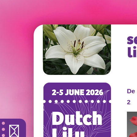
De 
2